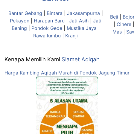
Bantar Gebang
|
Bintara
|
Jakasampurna
|
Beji
|
Bojo
Pekayon
|
Harapan Baru
|
Jati Asih
|
Jati
|
Cinere
Bening
|
Pondok Gede
|
Mustika Jaya
|
Mas
|
Sa
Rawa lumbu
|
Kranji
Kenapa Memilih Kami
Slamet Aqiqah
Harga Kambing Aqiqah Murah di Pondok Jagung Timur