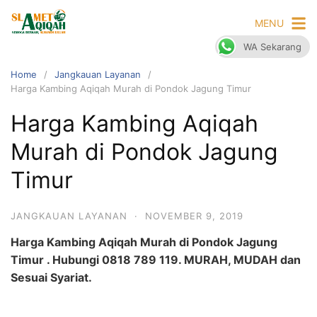
Skip
MENU
to
content
WA Sekarang
Home
Jangkauan Layanan
Harga Kambing Aqiqah Murah di Pondok Jagung Timur
Harga Kambing Aqiqah
Murah di Pondok Jagung
Timur
JANGKAUAN LAYANAN
·
NOVEMBER 9, 2019
Harga Kambing Aqiqah Murah di Pondok Jagung
Timur . Hubungi 0818 789 119. MURAH, MUDAH dan
Sesuai Syariat.