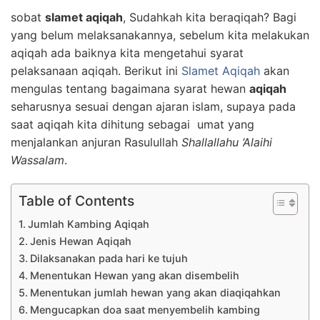
sobat
slamet aqiqah
, Sudahkah kita beraqiqah? Bagi
yang belum melaksanakannya, sebelum kita melakukan
aqiqah ada baiknya kita mengetahui syarat
pelaksanaan aqiqah. Berikut ini
Slamet Aqiqah
akan
mengulas tentang bagaimana syarat hewan
aqiqah
seharusnya sesuai dengan ajaran islam, supaya pada
saat aqiqah kita dihitung sebagai umat yang
menjalankan anjuran Rasulullah
Shallallahu ‘Alaihi
Wassalam
.
Table of Contents
Jumlah Kambing Aqiqah
Jenis Hewan Aqiqah
Dilaksanakan pada hari ke tujuh
Menentukan Hewan yang akan disembelih
Menentukan jumlah hewan yang akan diaqiqahkan
Mengucapkan doa saat menyembelih kambing