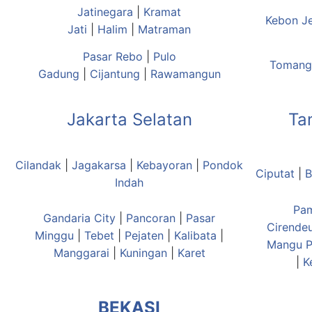
Jatinegara
|
Kramat
Kebon J
Jati
|
Halim
|
Matraman
Pasar Rebo
|
Pulo
Tomang
Gadung
|
Cijantung
|
Rawamangun
Jakarta Selatan
Ta
Cilandak
|
Jagakarsa
|
Kebayoran
|
Pondok
Ciputat
|
B
Indah
Pa
Gandaria City
|
Pancoran
|
Pasar
Cirende
Minggu
|
Tebet
|
Pejaten
|
Kalibata
|
Mangu
P
Manggarai
|
Kuningan
|
Karet
|
K
BEKASI