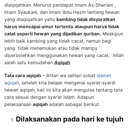
diaqiqahkan. Menurut pendapat Imam As-Shan’ani ,
Imam Syaukani, dan Imam Ibnu Hazm tentang hewan
yang diaqiqahkan yaitu
kambing tidak disyaratkan
harus mencapai umur tertentu ataupun harus tidak
catat seperti hewan yang dijadikan qurban.
Meskipun
lebih baik kambing yang tidak cacat, namun bagi
yang tidak menemukan atau tidak mampu
diperbolehkan menggunakan hewan yang cacat. Inilah
salah satu kemudahan
Aqiqah
.
Tata cara aqiqah
– Ahlan wa sahlan sobat
slamet
aqiqah
, setelah kita belajar mengenai syarat-syarat
hewan
aqiqah
, kali ini kita akan mengulas tentang tata
cara sesuai dengan syar’at Islam. Adapun
pelaksanaan
aqiqah
adalah sebagai berikut:
Dilaksanakan pada hari ke tujuh