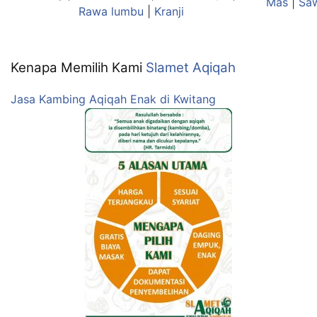
Mas
|
Sa
Rawa lumbu
|
Kranji
Kenapa Memilih Kami
Slamet Aqiqah
Jasa Kambing Aqiqah Enak di Kwitang