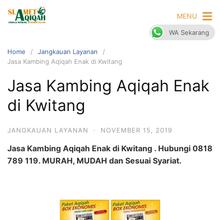
Skip
MENU
to
content
WA Sekarang
Home
Jangkauan Layanan
Jasa Kambing Aqiqah Enak di Kwitang
Jasa Kambing Aqiqah Enak
di Kwitang
JANGKAUAN LAYANAN
·
NOVEMBER 15, 2019
Jasa Kambing Aqiqah Enak di Kwitang . Hubungi 0818
789 119. MURAH, MUDAH dan Sesuai Syariat.