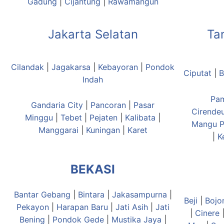
Gadung
|
Cijantung
|
Rawamangun
Jakarta Selatan
Ta
Cilandak
|
Jagakarsa
|
Kebayoran
|
Pondok
Ciputat
|
B
Indah
Pa
Gandaria City
|
Pancoran
|
Pasar
Cirende
Minggu
|
Tebet
|
Pejaten
|
Kalibata
|
Mangu
P
Manggarai
|
Kuningan
|
Karet
|
K
BEKASI
Bantar Gebang
|
Bintara
|
Jakasampurna
|
Beji
|
Bojo
Pekayon
|
Harapan Baru
|
Jati Asih
|
Jati
|
Cinere
Bening
|
Pondok Gede
|
Mustika Jaya
|