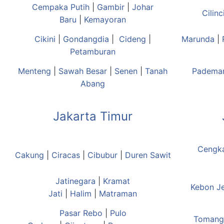
Cempaka Putih
|
Gambir
|
Johar
Cilinc
Baru
|
Kemayoran
Cikini
|
Gondangdia
|
Cideng
|
Marunda
|
Petamburan
Menteng
|
Sawah Besar
|
Senen
|
Tanah
Padema
Abang
Jakarta Timur
Cengk
Cakung
|
Ciracas
|
Cibubur
|
Duren Sawit
Jatinegara
|
Kramat
Kebon J
Jati
|
Halim
|
Matraman
Pasar Rebo
|
Pulo
Tomang