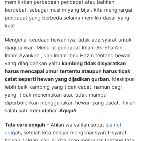
memikirkan perbedaan pendapat atau bahkan
berdebat, sebagai muslim yang bijak kita menghargai
pendapat yang berbeda selama memiliki dasar yang
kuat.
Mengenai keadaan hewannya tidak ada syarat untuk
diaqiqahkan. Menurut pendapat Imam As-Shan’ani ,
Imam Syaukani, dan Imam Ibnu Hazm tentang hewan
yang diaqiqahkan yaitu
kambing tidak disyaratkan
harus mencapai umur tertentu ataupun harus tidak
catat seperti hewan yang dijadikan qurban.
Meskipun
lebih baik kambing yang tidak cacat, namun bagi
yang tidak menemukan atau tidak mampu
diperbolehkan menggunakan hewan yang cacat. Inilah
salah satu kemudahan
Aqiqah
.
Tata cara aqiqah
– Ahlan wa sahlan sobat
slamet
aqiqah
, setelah kita belajar mengenai syarat-syarat
hewan
aqiqah
, kali ini kita akan mengulas tentang tata