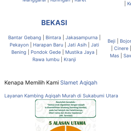
|
K
BEKASI
Bantar Gebang
|
Bintara
|
Jakasampurna
|
Beji
|
Bojo
Pekayon
|
Harapan Baru
|
Jati Asih
|
Jati
|
Cinere
Bening
|
Pondok Gede
|
Mustika Jaya
|
Mas
|
Sa
Rawa lumbu
|
Kranji
Kenapa Memilih Kami
Slamet Aqiqah
Layanan Kambing Aqiqah Murah di Sukabumi Utara