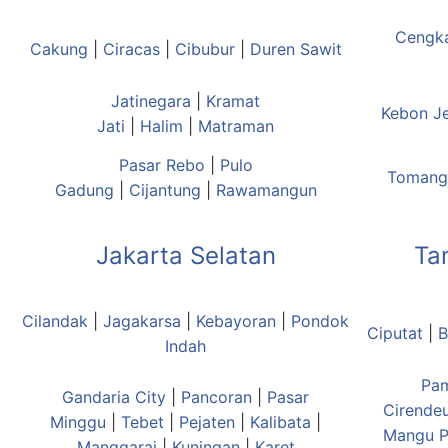
Cengk
Cakung
|
Ciracas
|
Cibubur
|
Duren Sawit
Jatinegara
|
Kramat
Kebon J
Jati
|
Halim
|
Matraman
Pasar Rebo
|
Pulo
Tomang
Gadung
|
Cijantung
|
Rawamangun
Jakarta Selatan
Ta
Cilandak
|
Jagakarsa
|
Kebayoran
|
Pondok
Ciputat
|
B
Indah
Pa
Gandaria City
|
Pancoran
|
Pasar
Cirende
Minggu
|
Tebet
|
Pejaten
|
Kalibata
|
Mangu
P
Manggarai
|
Kuningan
|
Karet