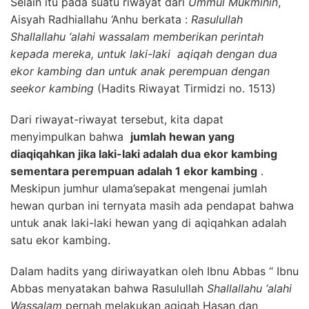
Selain itu pada suatu riwayat dari
Ummul Mukminin
,
Aisyah Radhiallahu ‘Anhu berkata :
Rasulullah
Shallallahu ‘alahi wassalam memberikan perintah
kepada mereka, untuk laki-laki aqiqah dengan dua
ekor kambing dan untuk anak perempuan dengan
seekor kambing
(Hadits Riwayat Tirmidzi no. 1513)
Dari riwayat-riwayat tersebut, kita dapat
menyimpulkan bahwa
jumlah hewan yang
diaqiqahkan jika laki-laki adalah dua ekor kambing
sementara perempuan adalah 1 ekor kambing
.
Meskipun jumhur ulama’sepakat mengenai jumlah
hewan qurban ini ternyata masih ada pendapat bahwa
untuk anak laki-laki hewan yang di aqiqahkan adalah
satu ekor kambing.
Dalam hadits yang diriwayatkan oleh Ibnu Abbas “ Ibnu
Abbas menyatakan bahwa Rasulullah
Shallallahu ‘alahi
Wassalam
pernah melakukan aqiqah Hasan dan