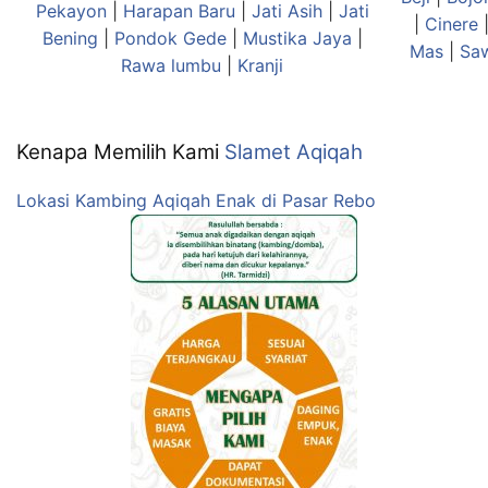
Pekayon
|
Harapan Baru
|
Jati Asih
|
Jati
|
Cinere
Bening
|
Pondok Gede
|
Mustika Jaya
|
Mas
|
Sa
Rawa lumbu
|
Kranji
Kenapa Memilih Kami
Slamet Aqiqah
Lokasi Kambing Aqiqah Enak di Pasar Rebo