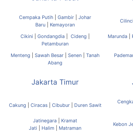
Cempaka Putih
|
Gambir
|
Johar
Cilinc
Baru
|
Kemayoran
Cikini
|
Gondangdia
|
Cideng
|
Marunda
|
Petamburan
Menteng
|
Sawah Besar
|
Senen
|
Tanah
Padema
Abang
Jakarta Timur
Cengk
Cakung
|
Ciracas
|
Cibubur
|
Duren Sawit
Jatinegara
|
Kramat
Kebon J
Jati
|
Halim
|
Matraman