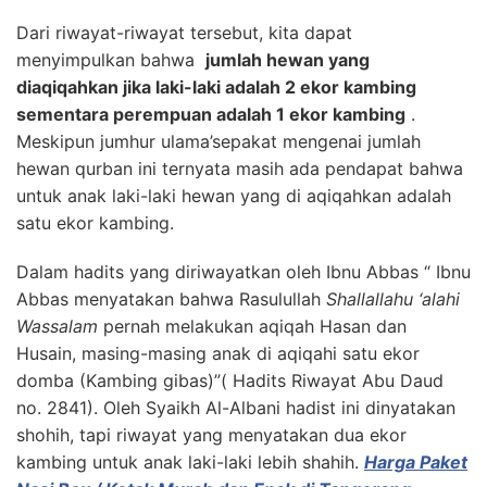
Dari riwayat-riwayat tersebut, kita dapat
menyimpulkan bahwa
jumlah hewan yang
diaqiqahkan jika laki-laki adalah 2 ekor kambing
sementara perempuan adalah 1 ekor kambing
.
Meskipun jumhur ulama’sepakat mengenai jumlah
hewan qurban ini ternyata masih ada pendapat bahwa
untuk anak laki-laki hewan yang di aqiqahkan adalah
satu ekor kambing.
Dalam hadits yang diriwayatkan oleh Ibnu Abbas “ Ibnu
Abbas menyatakan bahwa Rasulullah
Shallallahu ‘alahi
Wassalam
pernah melakukan aqiqah Hasan dan
Husain, masing-masing anak di aqiqahi satu ekor
domba (Kambing gibas)”( Hadits Riwayat Abu Daud
no. 2841). Oleh Syaikh Al-Albani hadist ini dinyatakan
shohih, tapi riwayat yang menyatakan dua ekor
kambing untuk anak laki-laki lebih shahih.
Harga Paket