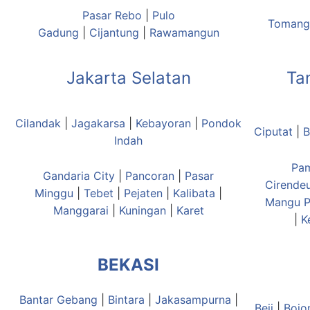
Pasar Rebo
|
Pulo
Tomang
Gadung
|
Cijantung
|
Rawamangun
Jakarta Selatan
Ta
Cilandak
|
Jagakarsa
|
Kebayoran
|
Pondok
Ciputat
|
B
Indah
Pa
Gandaria City
|
Pancoran
|
Pasar
Cirende
Minggu
|
Tebet
|
Pejaten
|
Kalibata
|
Mangu
P
Manggarai
|
Kuningan
|
Karet
|
K
BEKASI
Bantar Gebang
|
Bintara
|
Jakasampurna
|
Beji
|
Bojo