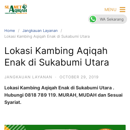
Skip
MENU
to
content
WA Sekarang
Home
Jangkauan Layanan
Lokasi Kambing Aqiqah Enak di Sukabumi Utara
Lokasi Kambing Aqiqah
Enak di Sukabumi Utara
JANGKAUAN LAYANAN
·
OCTOBER 29, 2019
Lokasi Kambing Aqiqah Enak di Sukabumi Utara .
Hubungi 0818 789 119. MURAH, MUDAH dan Sesuai
Syariat.