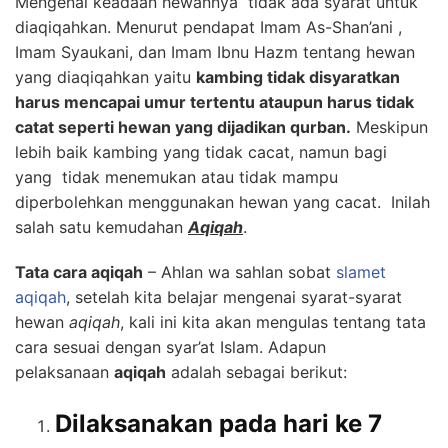
Mengenai keadaan hewannya tidak ada syarat untuk
diaqiqahkan. Menurut pendapat Imam As-Shan’ani ,
Imam Syaukani, dan Imam Ibnu Hazm tentang hewan
yang diaqiqahkan yaitu
kambing tidak disyaratkan
harus mencapai umur tertentu ataupun harus tidak
catat seperti hewan yang dijadikan qurban.
Meskipun
lebih baik kambing yang tidak cacat, namun bagi
yang tidak menemukan atau tidak mampu
diperbolehkan menggunakan hewan yang cacat. Inilah
salah satu kemudahan
Aqiqah
.
Tata cara aqiqah
– Ahlan wa sahlan sobat
slamet
aqiqah
, setelah kita belajar mengenai syarat-syarat
hewan
aqiqah
, kali ini kita akan mengulas tentang tata
cara sesuai dengan syar’at Islam. Adapun
pelaksanaan
aqiqah
adalah sebagai berikut:
Dilaksanakan pada hari ke 7