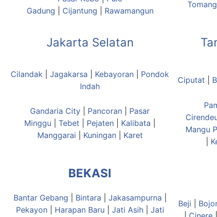
Tomang
Gadung
|
Cijantung
|
Rawamangun
Jakarta Selatan
Ta
Cilandak
|
Jagakarsa
|
Kebayoran
|
Pondok
Ciputat
|
B
Indah
Pa
Gandaria City
|
Pancoran
|
Pasar
Cirende
Minggu
|
Tebet
|
Pejaten
|
Kalibata
|
Mangu
P
Manggarai
|
Kuningan
|
Karet
|
K
BEKASI
Bantar Gebang
|
Bintara
|
Jakasampurna
|
Beji
|
Bojo
Pekayon
|
Harapan Baru
|
Jati Asih
|
Jati
|
Cinere