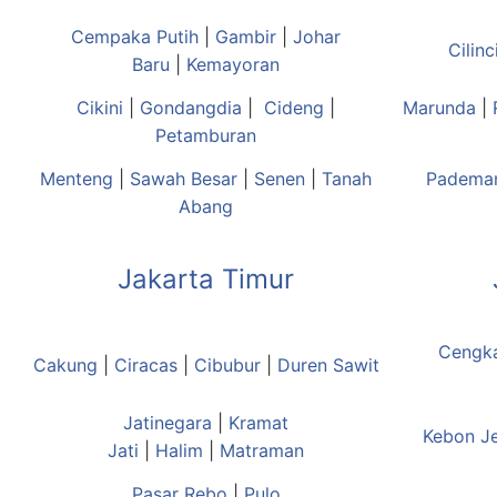
Cempaka Putih
|
Gambir
|
Johar
Cilinc
Baru
|
Kemayoran
Cikini
|
Gondangdia
|
Cideng
|
Marunda
|
Petamburan
Menteng
|
Sawah Besar
|
Senen
|
Tanah
Padema
Abang
Jakarta Timur
Cengk
Cakung
|
Ciracas
|
Cibubur
|
Duren Sawit
Jatinegara
|
Kramat
Kebon J
Jati
|
Halim
|
Matraman
Pasar Rebo
|
Pulo