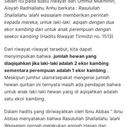
Selain itu pada suatu riwayat dari
Ummul Mukminin
,
Aisyah Radhiallahu ‘Anhu berkata :
Rasulullah
Shallallahu ‘alahi wassalam memberikan perintah
kepada mereka, untuk laki-laki aqiqah dengan dua
ekor kambing dan untuk anak perempuan dengan
seekor kambing
(Hadits Riwayat Tirmidzi no. 1513)
Dari riwayat-riwayat tersebut, kita dapat
menyimpulkan bahwa
jumlah hewan yang
diaqiqahkan jika laki-laki adalah 2 ekor kambing
sementara perempuan adalah 1 ekor kambing
.
Meskipun jumhur ulama’sepakat mengenai jumlah
hewan qurban ini ternyata masih ada pendapat bahwa
untuk anak laki-laki hewan yang di aqiqahkan adalah
satu ekor kambing.
Dalam hadits yang diriwayatkan oleh Ibnu Abbas “ Ibnu
Abbas menyatakan bahwa Rasulullah
Shallallahu ‘alahi
Wassalam
pernah melakukan aqiqah Hasan dan