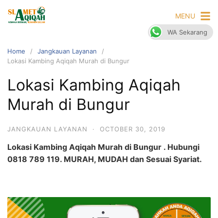
S
MENU
k
i
WA Sekarang
p
Home
Jangkauan Layanan
t
Lokasi Kambing Aqiqah Murah di Bungur
o
c
Lokasi Kambing Aqiqah
o
Murah di Bungur
n
t
e
JANGKAUAN LAYANAN
·
OCTOBER 30, 2019
n
Lokasi Kambing Aqiqah Murah di Bungur . Hubungi
t
0818 789 119. MURAH, MUDAH dan Sesuai Syariat.