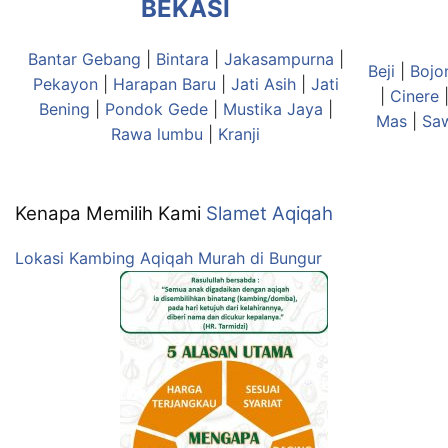
BEKASI
Bantar Gebang
|
Bintara
|
Jakasampurna
|
Beji
|
Bojo
Pekayon
|
Harapan Baru
|
Jati Asih
|
Jati
|
Cinere
Bening
|
Pondok Gede
|
Mustika Jaya
|
Mas
|
Sa
Rawa lumbu
|
Kranji
Kenapa Memilih Kami
Slamet Aqiqah
Lokasi Kambing Aqiqah Murah di Bungur