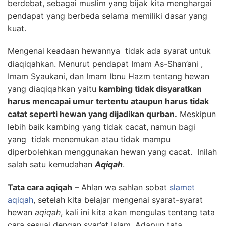
berdebat, sebagai muslim yang bijak kita menghargai
pendapat yang berbeda selama memiliki dasar yang
kuat.
Mengenai keadaan hewannya tidak ada syarat untuk
diaqiqahkan. Menurut pendapat Imam As-Shan’ani ,
Imam Syaukani, dan Imam Ibnu Hazm tentang hewan
yang diaqiqahkan yaitu
kambing tidak disyaratkan
harus mencapai umur tertentu ataupun harus tidak
catat seperti hewan yang dijadikan qurban.
Meskipun
lebih baik kambing yang tidak cacat, namun bagi
yang tidak menemukan atau tidak mampu
diperbolehkan menggunakan hewan yang cacat. Inilah
salah satu kemudahan
Aqiqah
.
Tata cara aqiqah
– Ahlan wa sahlan sobat
slamet
aqiqah
, setelah kita belajar mengenai syarat-syarat
hewan
aqiqah
, kali ini kita akan mengulas tentang tata
cara sesuai dengan syar’at Islam. Adapun tata