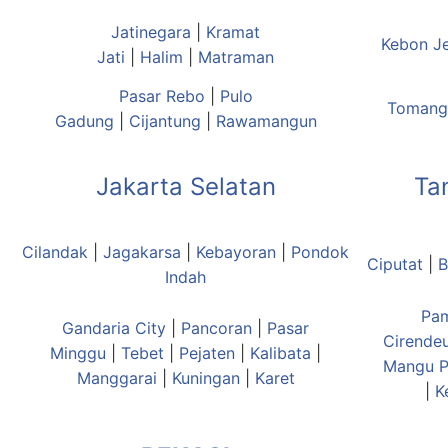
Jatinegara
|
Kramat
Kebon J
Jati
|
Halim
|
Matraman
Pasar Rebo
|
Pulo
Tomang
Gadung
|
Cijantung
|
Rawamangun
Jakarta Selatan
Ta
Cilandak
|
Jagakarsa
|
Kebayoran
|
Pondok
Ciputat
|
B
Indah
Pa
Gandaria City
|
Pancoran
|
Pasar
Cirende
Minggu
|
Tebet
|
Pejaten
|
Kalibata
|
Mangu
P
Manggarai
|
Kuningan
|
Karet
|
K