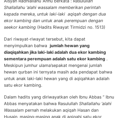
Aisyah Radhiallahu ‘Anhu berkata :
Rasulullah
Shallallahu ‘alahi wassalam memberikan perintah
kepada mereka, untuk laki-laki aqiqah dengan dua
ekor kambing dan untuk anak perempuan dengan
seekor kambing
(Hadits Riwayat Tirmidzi no. 1513)
Dari riwayat-riwayat tersebut, kita dapat
menyimpulkan bahwa
jumlah hewan yang
diaqiqahkan jika laki-laki adalah dua ekor kambing
sementara perempuan adalah satu ekor kambing
.
Meskipun jumhur ulama’sepakat mengenai jumlah
hewan qurban ini ternyata masih ada pendapat bahwa
untuk anak laki-laki hewan yang di aqiqahkan adalah
satu ekor kambing.
Dalam hadits yang diriwayatkan oleh Ibnu Abbas “ Ibnu
Abbas menyatakan bahwa Rasulullah
Shallallahu ‘alahi
Wassalam
pernah melakukan aqiqah Hasan dan
Husain, masing-masing anak di aqiqahi satu ekor