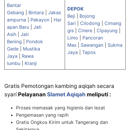
Bantar
DEPOK
Gebang
|
Bintara
|
Jakas
Beji
|
Bojong
ampurna
|
Pekayon
|
Har
Sari
|
Cilodong
|
Cimang
apan Baru
|
Jati
gis
|
Cinere
|
Cipayung
|
Asih
|
Jati
Limo
|
Pancoran
Bening
|
Pondok
Mas
|
Sawangan
|
Sukma
Gede
|
Mustika
Jaya
|
Tapos
Jaya
|
Rawa
lumbu
|
Kranji
Gratis Pemotongan kambing aqiqah secara
syarí
Pelayanan
Slamet Aqiqah
meliputi :
Proses memasak yang higienis dan lezat
Pengemasan yang rapih
Gratis Ongkos Kirim untuk Tangerang dan
Sekitarnya