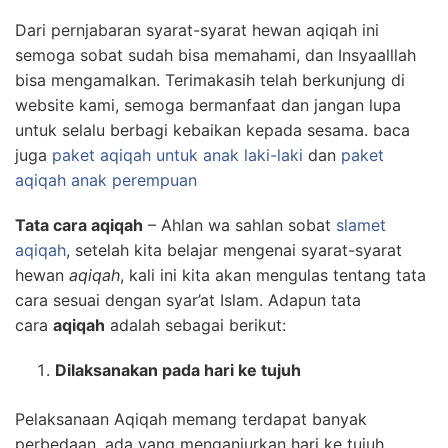
Dari pernjabaran syarat-syarat hewan aqiqah ini
semoga sobat sudah bisa memahami, dan Insyaalllah
bisa mengamalkan. Terimakasih telah berkunjung di
website kami, semoga bermanfaat dan jangan lupa
untuk selalu berbagi kebaikan kepada sesama. baca
juga
paket aqiqah untuk anak laki-laki
dan
paket
aqiqah anak perempuan
Tata cara aqiqah
– Ahlan wa sahlan sobat
slamet
aqiqah
, setelah kita belajar mengenai syarat-syarat
hewan
aqiqah
, kali ini kita akan mengulas tentang tata
cara sesuai dengan syar’at Islam. Adapun tata
cara
aqiqah
adalah sebagai berikut:
Dilaksanakan pada hari ke tujuh
Pelaksanaan Aqiqah memang terdapat banyak
perbedaan, ada yang menganjurkan hari ke tujuh