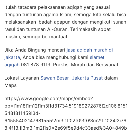
Itulah tatacara pelaksanaan aqiqah yang sesuai
dengan tuntunan agama Islam, semoga kita selalu bisa
melaksanakan ibadah apapun dengan mengikuti sunah
rasul dan tuntunan Al-Qur’an. Terimakasih sobat
muslim, semoga bermanfaat.
Jika Anda Bingung mencari
jasa aqiqah murah di
jakarta
, Anda bisa menghubungi kami
slamet
aqiqah
081 878 9119. Praktis, Murah dan Bersyariat.
Lokasi Layanan
Sawah Besar
Jakarta Pusat
dalam
Maps
https://www.google.com/maps/embed?
pb=!1m18!1m12!1m3!1d31734.519189272876!2d106.8151
5481811459!3d-
6.1555402147681555!2m3!1f0!2f0!3f0!3m2!1i1024!2i76
8!4f13.1!3m3!1m2!1s0x2e69f5e9d4c33aed%3A0x849b