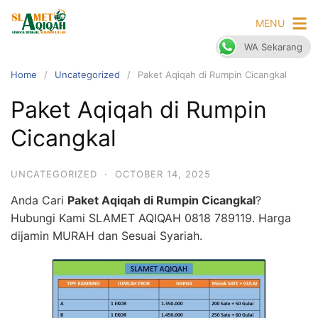
Skip
MENU
to
content
WA Sekarang
Home
Uncategorized
Paket Aqiqah di Rumpin Cicangkal
Paket Aqiqah di Rumpin
Cicangkal
UNCATEGORIZED
·
OCTOBER 14, 2025
Anda Cari
Paket Aqiqah di Rumpin Cicangkal
?
Hubungi Kami SLAMET AQIQAH 0818 789119. Harga
dijamin MURAH dan Sesuai Syariah.