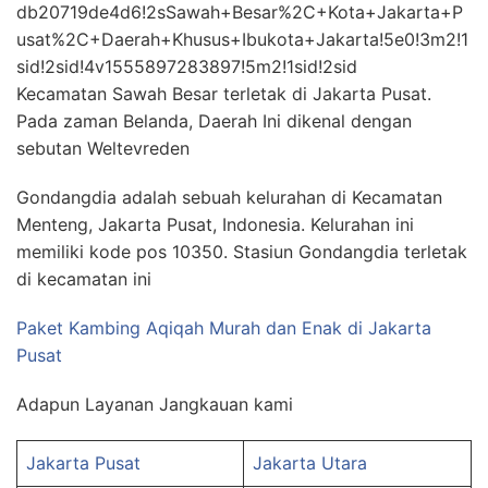
db20719de4d6!2sSawah+Besar%2C+Kota+Jakarta+P
usat%2C+Daerah+Khusus+Ibukota+Jakarta!5e0!3m2!1
sid!2sid!4v1555897283897!5m2!1sid!2sid
Kecamatan Sawah Besar terletak di Jakarta Pusat.
Pada zaman Belanda, Daerah Ini dikenal dengan
sebutan Weltevreden
Gondangdia adalah sebuah kelurahan di Kecamatan
Menteng, Jakarta Pusat, Indonesia. Kelurahan ini
memiliki kode pos 10350. Stasiun Gondangdia terletak
di kecamatan ini
Paket Kambing Aqiqah Murah dan Enak di Jakarta
Pusat
Adapun Layanan Jangkauan kami
Jakarta Pusat
Jakarta Utara