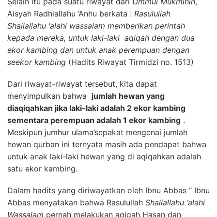
Selain itu pada suatu riwayat dari
Ummul Mukminin
,
Aisyah Radhiallahu ‘Anhu berkata :
Rasulullah
Shallallahu ‘alahi wassalam memberikan perintah
kepada mereka, untuk laki-laki aqiqah dengan dua
ekor kambing dan untuk anak perempuan dengan
seekor kambing
(Hadits Riwayat Tirmidzi no. 1513)
Dari riwayat-riwayat tersebut, kita dapat
menyimpulkan bahwa
jumlah hewan yang
diaqiqahkan jika laki-laki adalah 2 ekor kambing
sementara perempuan adalah 1 ekor kambing
.
Meskipun jumhur ulama’sepakat mengenai jumlah
hewan qurban ini ternyata masih ada pendapat bahwa
untuk anak laki-laki hewan yang di aqiqahkan adalah
satu ekor kambing.
Dalam hadits yang diriwayatkan oleh Ibnu Abbas “ Ibnu
Abbas menyatakan bahwa Rasulullah
Shallallahu ‘alahi
Wassalam
pernah melakukan aqiqah Hasan dan