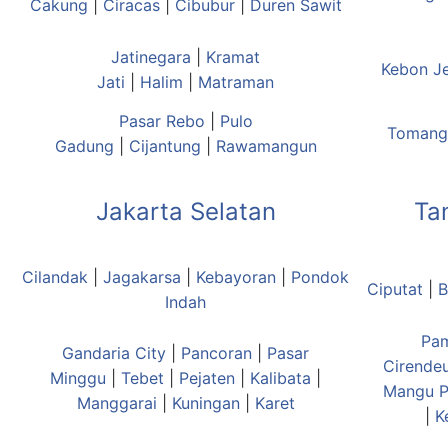
Cakung
|
Ciracas
|
Cibubur
|
Duren Sawit
Jatinegara
|
Kramat
Kebon J
Jati
|
Halim
|
Matraman
Pasar Rebo
|
Pulo
Tomang
Gadung
|
Cijantung
|
Rawamangun
Jakarta Selatan
Ta
Cilandak
|
Jagakarsa
|
Kebayoran
|
Pondok
Ciputat
|
B
Indah
Pa
Gandaria City
|
Pancoran
|
Pasar
Cirende
Minggu
|
Tebet
|
Pejaten
|
Kalibata
|
Mangu
P
Manggarai
|
Kuningan
|
Karet
|
K