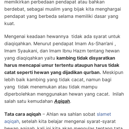
memikirkan perbedaan pendapat atau bahkan
berdebat, sebagai muslim yang bijak kita menghargai
pendapat yang berbeda selama memiliki dasar yang
kuat.
Mengenai keadaan hewannya tidak ada syarat untuk
diaqiqahkan. Menurut pendapat Imam As-Shan’ani ,
Imam Syaukani, dan Imam Ibnu Hazm tentang hewan
yang diaqiqahkan yaitu
kambing tidak disyaratkan
harus mencapai umur tertentu ataupun harus tidak
catat seperti hewan yang dijadikan qurban.
Meskipun
lebih baik kambing yang tidak cacat, namun bagi
yang tidak menemukan atau tidak mampu
diperbolehkan menggunakan hewan yang cacat. Inilah
salah satu kemudahan
Aqiqah
.
Tata cara aqiqah
– Ahlan wa sahlan sobat
slamet
aqiqah
, setelah kita belajar mengenai syarat-syarat
hewan
aqiqah
, kali ini kita akan mengulas tentang tata