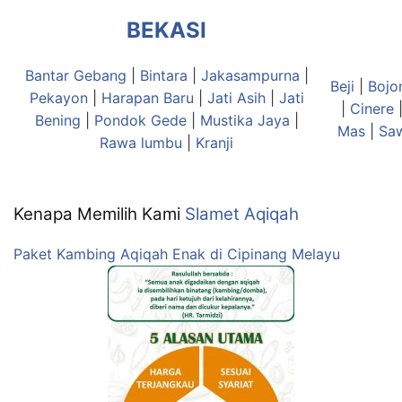
BEKASI
Bantar Gebang
|
Bintara
|
Jakasampurna
|
Beji
|
Bojo
Pekayon
|
Harapan Baru
|
Jati Asih
|
Jati
|
Cinere
Bening
|
Pondok Gede
|
Mustika Jaya
|
Mas
|
Sa
Rawa lumbu
|
Kranji
Kenapa Memilih Kami
Slamet Aqiqah
Paket Kambing Aqiqah Enak di Cipinang Melayu