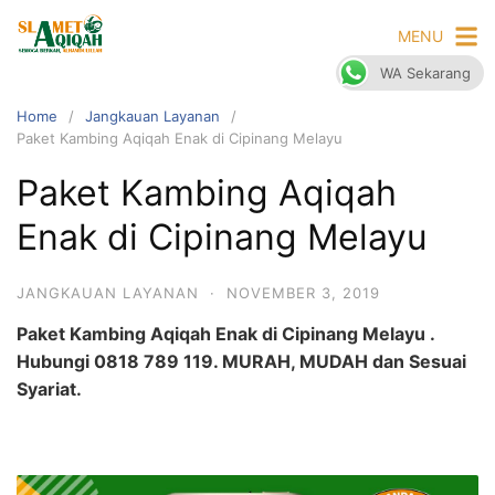
Skip
MENU
to
content
WA Sekarang
Home
Jangkauan Layanan
Paket Kambing Aqiqah Enak di Cipinang Melayu
Paket Kambing Aqiqah
Enak di Cipinang Melayu
JANGKAUAN LAYANAN
·
NOVEMBER 3, 2019
Paket Kambing Aqiqah Enak di Cipinang Melayu .
Hubungi 0818 789 119. MURAH, MUDAH dan Sesuai
Syariat.