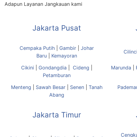
Adapun Layanan Jangkauan kami
Jakarta Pusat
Cempaka Putih
|
Gambir
|
Johar
Cilinc
Baru
|
Kemayoran
Cikini
|
Gondangdia
|
Cideng
|
Marunda
|
Petamburan
Menteng
|
Sawah Besar
|
Senen
|
Tanah
Padema
Abang
Jakarta Timur
Cengk