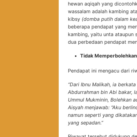
hewan aqiqah yang dicontohka
wassalam adalah kambing ata
kibsy
(domba putih dalam ke
beberapa pendapat yang men
kambing, yaitu unta ataupun 
dua perbedaan pendapat meng
Tidak Memperbolehkan
Pendapat ini mengacu dari ri
“Dari Ibnu Malikah, ia berkata 
Abdurrahman bin Abi bakar, l
Ummul Mukminin, Bolehkan aqi
Aisyah menjawab: “Aku berlin
namun seperti yang dikatakan
yang sepadan.”
Riwayat tersebut didukung de