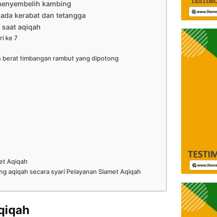
menyembelih kambing
ada kerabat dan tetangga
 saat aqiqah
i ke 7
 berat timbangan rambut yang dipotong
et Aqiqah
g aqiqah secara syarí Pelayanan Slamet Aqiqah
qiqah