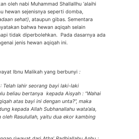
n oleh nabi Muhammad Shallallhu ‘alaihi
u hewan sejenisnya seperti domba,
adaan sehat)
, ataupun gibas. Sementara
yatakan bahwa hewan aqiqah selain
sapi tidak diperbolehkan. Pada dasarnya ada
enai jenis hewan aqiqah ini.
wayat Ibnu Malikah yang berbunyi
:
: Telah lahir seorang bayi laki-laki
alu beliau bertanya kepada Aisyah : “Wahai
qah atas bayi ini dengan unta?”, maka
dung kepada Allah Subhanallahu wata’ala,
 oleh Rasulullah, yaitu dua ekor kambing
ngan riwayat dari Atha’
Radhiallahu Anhu :