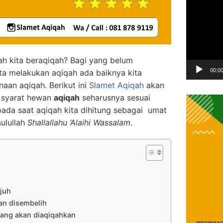
Video
Player
ah kita beraqiqah? Bagi yang belum
00:0
ta melakukan aqiqah ada baiknya kita
aan aqiqah. Berikut ini
Slamet Aqiqah
akan
 syarat hewan
aqiqah
seharusnya sesuai
pada saat aqiqah kita dihitung sebagai umat
ulullah
Shallallahu ‘Alaihi Wassalam
.
ujuh
n disembelih
ang akan diaqiqahkan