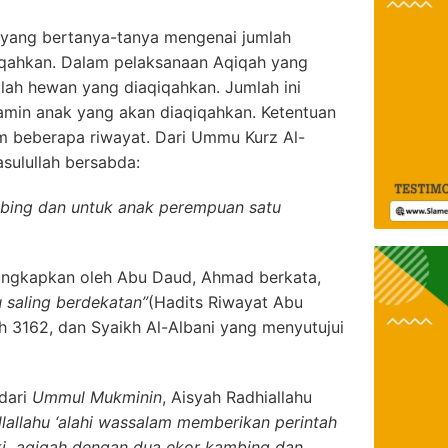
yang bertanya-tanya mengenai jumlah
qahkan. Dalam pelaksanaan Aqiqah yang
mlah hewan yang diaqiqahkan. Jumlah ini
amin anak yang akan diaqiqahkan. Ketentuan
am beberapa riwayat. Dari Ummu Kurz Al-
asulullah bersabda:
mbing dan untuk anak perempuan satu
iungkapkan oleh Abu Daud, Ahmad berkata,
 saling berdekatan”
(Hadits Riwayat Abu
 3162, dan Syaikh Al-Albani yang menyutujui
 dari
Ummul Mukminin
, Aisyah Radhiallahu
llallahu ‘alahi wassalam memberikan perintah
aki aqiqah dengan dua ekor kambing dan