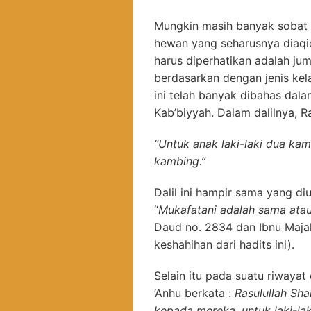
Mungkin masih banyak sobat 
hewan yang seharusnya diaqi
harus diperhatikan adalah ju
berdasarkan dengan jenis kel
ini telah banyak dibahas dal
Kab’biyyah. Dalam dalilnya, R
“Untuk anak laki-laki dua ka
kambing.”
Dalil ini hampir sama yang d
“
Mukafatani adalah sama atau
Daud no. 2834 dan Ibnu Majah
keshahihan dari hadits ini).
Selain itu pada suatu riwayat
‘Anhu berkata :
Rasulullah Sha
kepada mereka, untuk laki-l