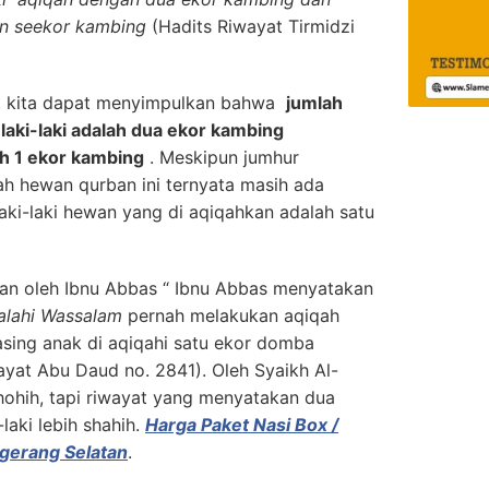
n seekor kambing
(Hadits Riwayat Tirmidzi
ut, kita dapat menyimpulkan bahwa
jumlah
laki-laki adalah dua ekor kambing
h 1 ekor kambing
. Meskipun jumhur
h hewan qurban ini ternyata masih ada
ki-laki hewan yang di aqiqahkan adalah satu
kan oleh Ibnu Abbas “ Ibnu Abbas menyatakan
‘alahi Wassalam
pernah melakukan aqiqah
sing anak di aqiqahi satu ekor domba
ayat Abu Daud no. 2841). Oleh Syaikh Al-
shohih, tapi riwayat yang menyatakan dua
laki lebih shahih.
Harga Paket Nasi Box /
gerang Selatan
.