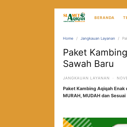
Skip
to
content
BERANDA
T
Home
Jangkauan Layanan
Pa
Paket Kambing
Sawah Baru
JANGKAUAN LAYANAN
·
NOVE
Paket Kambing Aqiqah Enak d
MURAH, MUDAH dan Sesuai S