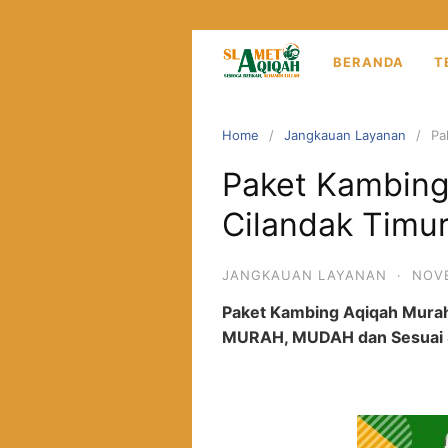
S
k
i
BERANDA
T
p
t
o
Home
Jangkauan Layanan
Pa
c
Paket Kambing
o
n
Cilandak Timu
t
e
JANGKAUAN LAYANAN
·
NOVE
n
t
Paket Kambing Aqiqah Murah 
MURAH, MUDAH dan Sesuai S