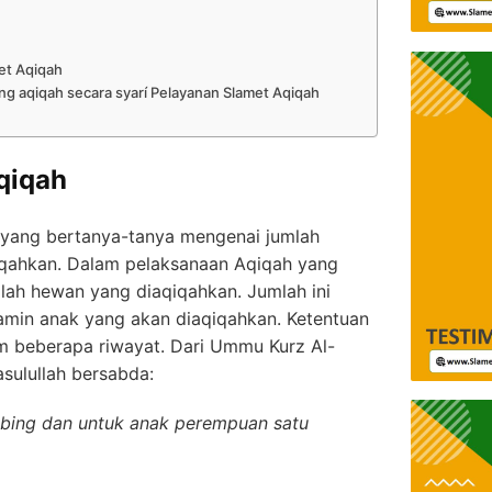
et Aqiqah
g aqiqah secara syarí Pelayanan Slamet Aqiqah
qiqah
yang bertanya-tanya mengenai jumlah
qahkan. Dalam pelaksanaan Aqiqah yang
mlah hewan yang diaqiqahkan. Jumlah ini
amin anak yang akan diaqiqahkan. Ketentuan
am beberapa riwayat. Dari Ummu Kurz Al-
asulullah bersabda:
mbing dan untuk anak perempuan satu