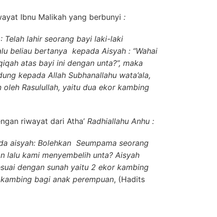
wayat Ibnu Malikah yang berbunyi
:
: Telah lahir seorang bayi laki-laki
alu beliau bertanya kepada Aisyah : “Wahai
qah atas bayi ini dengan unta?”, maka
dung kepada Allah Subhanallahu wata’ala,
 oleh Rasulullah, yaitu dua ekor kambing
ngan riwayat dari Atha’
Radhiallahu Anhu :
ada aisyah: Bolehkan Seumpama seorang
an lalu kami menyembelih unta? Aisyah
suai dengan sunah yaitu 2 ekor kambing
or kambing bagi anak perempuan
, (Hadits