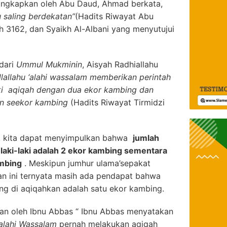
iungkapkan oleh Abu Daud, Ahmad berkata,
 saling berdekatan”
(Hadits Riwayat Abu
 3162, dan Syaikh Al-Albani yang menyutujui
 dari
Ummul Mukminin
, Aisyah Radhiallahu
llallahu ‘alahi wassalam memberikan perintah
aki aqiqah dengan dua ekor kambing dan
n seekor kambing
(Hadits Riwayat Tirmidzi
ut, kita dapat menyimpulkan bahwa
jumlah
laki-laki adalah 2 ekor kambing sementara
mbing
. Meskipun jumhur ulama’sepakat
n ini ternyata masih ada pendapat bahwa
ang di aqiqahkan adalah satu ekor kambing.
kan oleh Ibnu Abbas “ Ibnu Abbas menyatakan
‘alahi Wassalam
pernah melakukan aqiqah