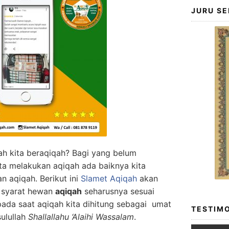
JURU SE
ah kita beraqiqah? Bagi yang belum
ta melakukan aqiqah ada baiknya kita
n aqiqah. Berikut ini
Slamet Aqiqah
akan
 syarat hewan
aqiqah
seharusnya sesuai
pada saat aqiqah kita dihitung sebagai umat
TESTIMO
ulullah
Shallallahu ‘Alaihi Wassalam
.