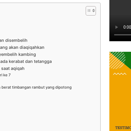
n disembelih
ang akan diaqiqahkan
yembelih kambing
ada kerabat dan tetangga
 saat aqiqah
i ke 7
 berat timbangan rambut yang dipotong