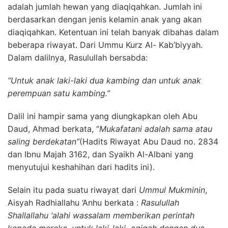
adalah jumlah hewan yang diaqiqahkan. Jumlah ini
berdasarkan dengan jenis kelamin anak yang akan
diaqiqahkan. Ketentuan ini telah banyak dibahas dalam
beberapa riwayat. Dari Ummu Kurz Al- Kab’biyyah.
Dalam dalilnya, Rasulullah bersabda:
“Untuk anak laki-laki dua kambing dan untuk anak
perempuan satu kambing.”
Dalil ini hampir sama yang diungkapkan oleh Abu
Daud, Ahmad berkata, “
Mukafatani adalah sama atau
saling berdekatan”
(Hadits Riwayat Abu Daud no. 2834
dan Ibnu Majah 3162, dan Syaikh Al-Albani yang
menyutujui keshahihan dari hadits ini).
Selain itu pada suatu riwayat dari
Ummul Mukminin
,
Aisyah Radhiallahu ‘Anhu berkata :
Rasulullah
Shallallahu ‘alahi wassalam memberikan perintah
kepada mereka, untuk laki-laki aqiqah dengan dua