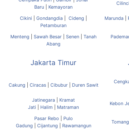
Cilinc
Baru
|
Kemayoran
Cikini
|
Gondangdia
|
Cideng
|
Marunda
|
Petamburan
Menteng
|
Sawah Besar
|
Senen
|
Tanah
Padema
Abang
Jakarta Timur
Cengk
Cakung
|
Ciracas
|
Cibubur
|
Duren Sawit
Jatinegara
|
Kramat
Kebon J
Jati
|
Halim
|
Matraman
Pasar Rebo
|
Pulo
Tomang
Gadung
|
Cijantung
|
Rawamangun