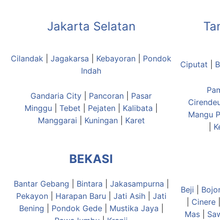
Jakarta Selatan
Ta
Cilandak
|
Jagakarsa
|
Kebayoran
|
Pondok
Ciputat
|
B
Indah
Pa
Gandaria City
|
Pancoran
|
Pasar
Cirende
Minggu
|
Tebet
|
Pejaten
|
Kalibata
|
Mangu
P
Manggarai
|
Kuningan
|
Karet
|
K
BEKASI
Bantar Gebang
|
Bintara
|
Jakasampurna
|
Beji
|
Bojo
Pekayon
|
Harapan Baru
|
Jati Asih
|
Jati
|
Cinere
Bening
|
Pondok Gede
|
Mustika Jaya
|
Mas
|
Sa