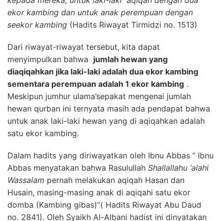
ekor kambing dan untuk anak perempuan dengan
seekor kambing
(Hadits Riwayat Tirmidzi no. 1513)
Dari riwayat-riwayat tersebut, kita dapat
menyimpulkan bahwa
jumlah hewan yang
diaqiqahkan jika laki-laki adalah dua ekor kambing
sementara perempuan adalah 1 ekor kambing
.
Meskipun jumhur ulama’sepakat mengenai jumlah
hewan qurban ini ternyata masih ada pendapat bahwa
untuk anak laki-laki hewan yang di aqiqahkan adalah
satu ekor kambing.
Dalam hadits yang diriwayatkan oleh Ibnu Abbas “ Ibnu
Abbas menyatakan bahwa Rasulullah
Shallallahu ‘alahi
Wassalam
pernah melakukan aqiqah Hasan dan
Husain, masing-masing anak di aqiqahi satu ekor
domba (Kambing gibas)”( Hadits Riwayat Abu Daud
no. 2841). Oleh Syaikh Al-Albani hadist ini dinyatakan