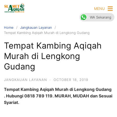
Skip
MENU
to
content
WA Sekarang
Home
Jangkauan Layanan
Tempat Kambing Aqiqah Murah di Lengkong Gudang
Tempat Kambing Aqiqah
Murah di Lengkong
Gudang
JANGKAUAN LAYANAN
·
OCTOBER 18, 2019
Tempat Kambing Aqiqah Murah di Lengkong Gudang
. Hubungi 0818 789 119. MURAH, MUDAH dan Sesuai
Syariat.