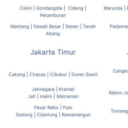
Cikini
|
Gondangdia
|
Cideng
|
Marunda
|
Petamburan
Menteng
|
Sawah Besar
|
Senen
|
Tanah
Padema
Abang
Jakarta Timur
Cengk
Cakung
|
Ciracas
|
Cibubur
|
Duren Sawit
Jatinegara
|
Kramat
Kebon J
Jati
|
Halim
|
Matraman
Pasar Rebo
|
Pulo
Tomang
Gadung
|
Cijantung
|
Rawamangun