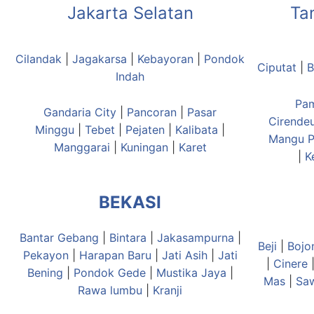
Jakarta Selatan
Ta
Cilandak
|
Jagakarsa
|
Kebayoran
|
Pondok
Ciputat
|
B
Indah
Pa
Gandaria City
|
Pancoran
|
Pasar
Cirende
Minggu
|
Tebet
|
Pejaten
|
Kalibata
|
Mangu
P
Manggarai
|
Kuningan
|
Karet
|
K
BEKASI
Bantar Gebang
|
Bintara
|
Jakasampurna
|
Beji
|
Bojo
Pekayon
|
Harapan Baru
|
Jati Asih
|
Jati
|
Cinere
Bening
|
Pondok Gede
|
Mustika Jaya
|
Mas
|
Sa
Rawa lumbu
|
Kranji