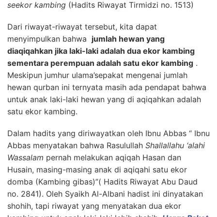
seekor kambing
(Hadits Riwayat Tirmidzi no. 1513)
Dari riwayat-riwayat tersebut, kita dapat
menyimpulkan bahwa
jumlah hewan yang
diaqiqahkan jika laki-laki adalah dua ekor kambing
sementara perempuan adalah satu ekor kambing
.
Meskipun jumhur ulama’sepakat mengenai jumlah
hewan qurban ini ternyata masih ada pendapat bahwa
untuk anak laki-laki hewan yang di aqiqahkan adalah
satu ekor kambing.
Dalam hadits yang diriwayatkan oleh Ibnu Abbas “ Ibnu
Abbas menyatakan bahwa Rasulullah
Shallallahu ‘alahi
Wassalam
pernah melakukan aqiqah Hasan dan
Husain, masing-masing anak di aqiqahi satu ekor
domba (Kambing gibas)”( Hadits Riwayat Abu Daud
no. 2841). Oleh Syaikh Al-Albani hadist ini dinyatakan
shohih, tapi riwayat yang menyatakan dua ekor