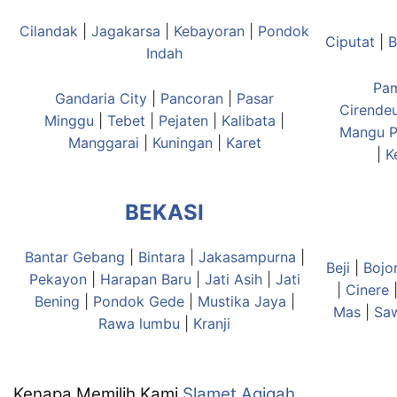
Cilandak
|
Jagakarsa
|
Kebayoran
|
Pondok
Ciputat
|
B
Indah
Pa
Gandaria City
|
Pancoran
|
Pasar
Cirende
Minggu
|
Tebet
|
Pejaten
|
Kalibata
|
Mangu
P
Manggarai
|
Kuningan
|
Karet
|
K
BEKASI
Bantar Gebang
|
Bintara
|
Jakasampurna
|
Beji
|
Bojo
Pekayon
|
Harapan Baru
|
Jati Asih
|
Jati
|
Cinere
Bening
|
Pondok Gede
|
Mustika Jaya
|
Mas
|
Sa
Rawa lumbu
|
Kranji
Kenapa Memilih Kami
Slamet Aqiqah