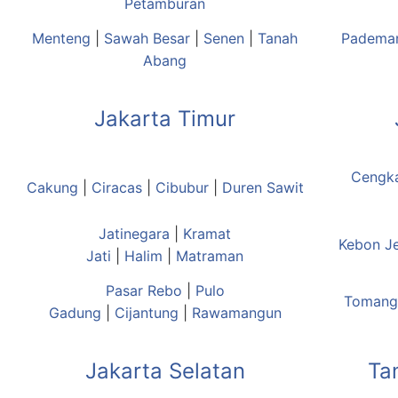
Petamburan
Menteng
|
Sawah Besar
|
Senen
|
Tanah
Padema
Abang
Jakarta Timur
Cengk
Cakung
|
Ciracas
|
Cibubur
|
Duren Sawit
Jatinegara
|
Kramat
Kebon J
Jati
|
Halim
|
Matraman
Pasar Rebo
|
Pulo
Tomang
Gadung
|
Cijantung
|
Rawamangun
Jakarta Selatan
Ta