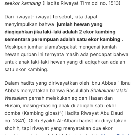
seekor kambing
(Hadits Riwayat Tirmidzi no. 1513)
Dari riwayat-riwayat tersebut, kita dapat
menyimpulkan bahwa
jumlah hewan yang
diaqiqahkan jika laki-laki adalah 2 ekor kambing
sementara perempuan adalah satu ekor kambing
.
Meskipun jumhur ulama’sepakat mengenai jumlah
hewan qurban ini ternyata masih ada pendapat bahwa
untuk anak laki-laki hewan yang di aqiqahkan adalah
satu ekor kambing.
Dalam hadits yang diriwayatkan oleh Ibnu Abbas “ Ibnu
Abbas menyatakan bahwa Rasulullah
Shallallahu ‘alahi
Wassalam
pernah melakukan aqiqah Hasan dan
Husain, masing-masing anak di aqiqahi satu ekor
domba (Kambing gibas)”( Hadits Riwayat Abu Daud
no. 2841). Oleh Syaikh Al-Albani hadist ini dinyatakan
shohih, tapi riwayat yang menyatakan dua ekor