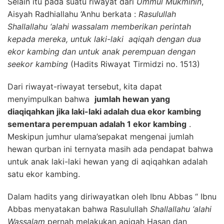
Selain itu pada suatu riwayat dari
Ummul Mukminin
,
Aisyah Radhiallahu ‘Anhu berkata :
Rasulullah
Shallallahu ‘alahi wassalam memberikan perintah
kepada mereka, untuk laki-laki aqiqah dengan dua
ekor kambing dan untuk anak perempuan dengan
seekor kambing
(Hadits Riwayat Tirmidzi no. 1513)
Dari riwayat-riwayat tersebut, kita dapat
menyimpulkan bahwa
jumlah hewan yang
diaqiqahkan jika laki-laki adalah dua ekor kambing
sementara perempuan adalah 1 ekor kambing
.
Meskipun jumhur ulama’sepakat mengenai jumlah
hewan qurban ini ternyata masih ada pendapat bahwa
untuk anak laki-laki hewan yang di aqiqahkan adalah
satu ekor kambing.
Dalam hadits yang diriwayatkan oleh Ibnu Abbas “ Ibnu
Abbas menyatakan bahwa Rasulullah
Shallallahu ‘alahi
Wassalam
pernah melakukan aqiqah Hasan dan