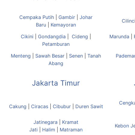
Cempaka Putih
|
Gambir
|
Johar
Cilinc
Baru
|
Kemayoran
Cikini
|
Gondangdia
|
Cideng
|
Marunda
|
Petamburan
Menteng
|
Sawah Besar
|
Senen
|
Tanah
Padema
Abang
Jakarta Timur
Cengk
Cakung
|
Ciracas
|
Cibubur
|
Duren Sawit
Jatinegara
|
Kramat
Kebon J
Jati
|
Halim
|
Matraman