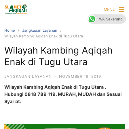
Skip
MENU
to
content
WA Sekarang
Home
Jangkauan Layanan
Wilayah Kambing Aqiqah Enak di Tugu Utara
Wilayah Kambing Aqiqah
Enak di Tugu Utara
JANGKAUAN LAYANAN
·
NOVEMBER 18, 2019
Wilayah Kambing Aqiqah Enak di Tugu Utara .
Hubungi 0818 789 119. MURAH, MUDAH dan Sesuai
Syariat.