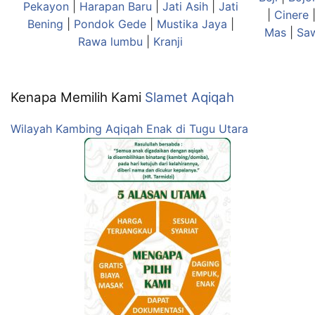
Pekayon
|
Harapan Baru
|
Jati Asih
|
Jati
|
Cinere
Bening
|
Pondok Gede
|
Mustika Jaya
|
Mas
|
Sa
Rawa lumbu
|
Kranji
Kenapa Memilih Kami
Slamet Aqiqah
Wilayah Kambing Aqiqah Enak di Tugu Utara