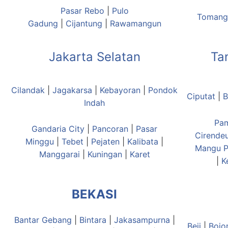
Pasar Rebo
|
Pulo
Tomang
Gadung
|
Cijantung
|
Rawamangun
Jakarta Selatan
Ta
Cilandak
|
Jagakarsa
|
Kebayoran
|
Pondok
Ciputat
|
B
Indah
Pa
Gandaria City
|
Pancoran
|
Pasar
Cirende
Minggu
|
Tebet
|
Pejaten
|
Kalibata
|
Mangu
P
Manggarai
|
Kuningan
|
Karet
|
K
BEKASI
Bantar Gebang
|
Bintara
|
Jakasampurna
|
Beji
|
Bojo