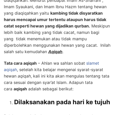
diaqiqahkan. Menurut pendapat Imam As-Shan’ani ,
Imam Syaukani, dan Imam Ibnu Hazm tentang hewan
yang diaqiqahkan yaitu
kambing tidak disyaratkan
harus mencapai umur tertentu ataupun harus tidak
catat seperti hewan yang dijadikan qurban.
Meskipun
lebih baik kambing yang tidak cacat, namun bagi
yang tidak menemukan atau tidak mampu
diperbolehkan menggunakan hewan yang cacat. Inilah
salah satu kemudahan
Aqiqah
.
Tata cara aqiqah
– Ahlan wa sahlan sobat
slamet
aqiqah
, setelah kita belajar mengenai syarat-syarat
hewan
aqiqah
, kali ini kita akan mengulas tentang tata
cara sesuai dengan syar’at Islam. Adapun tata
cara
aqiqah
adalah sebagai berikut:
Dilaksanakan pada hari ke tujuh